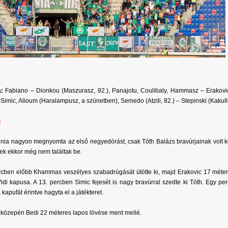
:
Fabiano – Dionkou (Maszurasz, 92.), Panajotu, Coulibaly, Hammasz – Erakovic
 Simic, Alioum (Haralampusz, a szünetben), Semedo (Atzili, 82.) – Stepinski (Kakulli
:
ia nagyon megnyomta az első negyedórást, csak Tóth Balázs bravúrjainak volt 
k ekkor még nem találtak be.
rcben előbb Khammas veszélyes szabadrúgását ütötte ki, majd Erakovic 17 méteres
Vidi kapusa. A 13. percben Simic fejesét is nagy bravúrral szedte ki Tóth. Egy pe
 kapufát érintve hagyta el a játékteret.
ő közepén Bedi 22 méteres lapos lövése ment mellé.