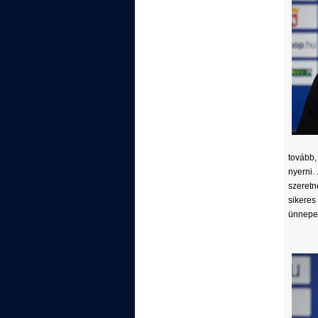
tovább,
nyerni.
szeretn
sikere
ünnepel