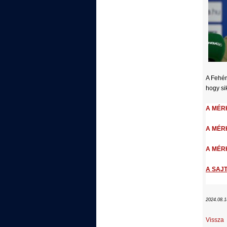
A Fehér
hogy si
A MÉRK
A MÉRKŐ
A MÉRK
A SAJT
2024.08.1
Vissza