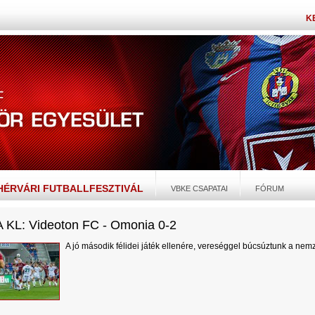
K
EHÉRVÁRI FUTBALLFESZTIVÁL
VBKE CSAPATAI
FÓRUM
 KL: Videoton FC - Omonia 0-2
A jó második félidei játék ellenére, vereséggel búcsúztunk a nem