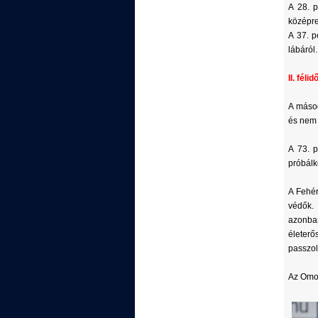
A 28. p
középre
A 37. p
lábáról.
II. félid
A másod
és nem 
A 73. p
próbálk
A Fehér
védők. 
azonban
életerő
passzol
Az Omon