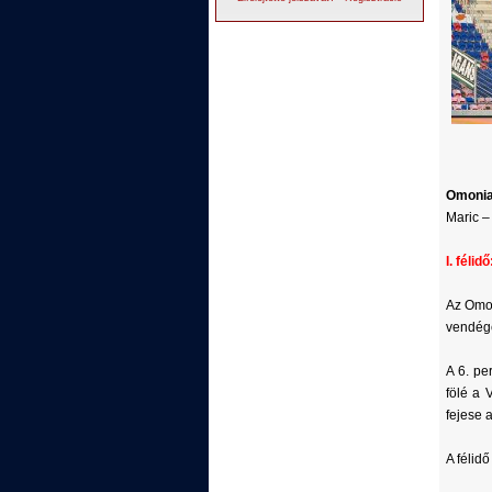
Omonia
Maric –
I. félidő
Az Omon
vendége
A 6. pe
fölé a 
fejese a
A félid