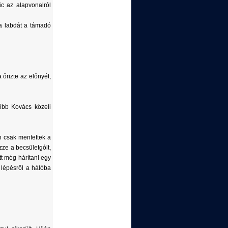
ic az alapvonalról
 a labdát a támadó
 őrizte az előnyét,
őbb Kovács közeli
n csak mentettek a
ze a becsületgólt,
t még hárítani egy
 lépésről a hálóba