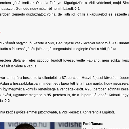
ercben góllá érett az Omonia fölénye. Kigurigázták a Vidi védelmét, majd Sim
 passzolt, Semedo négy méterről nem hibázott.
0-1
ercben Semedo duplázhatott volna, de Tóth jól jött ki a kapujáéból és leszedte
ő:
ik félidőt nagyon jól kezdte a Vidi, Bedi fejese csak kicsivel ment fölé. Az Omonia
tudta a frissességét és játékerejét megmutatni, meglepte Őket a Vidi játéka.
ercben Stefanelli éles szögből leadott lövését védte Fabiano, nem sokkal kés
ozását is védte a kapus.
vár a hajrára beszorította ellenfelét, a 87. percben Huszti fejesét követően éppe
Aztán a hosszabbításban mindent egy lapra tett fel a hazai gárda, hogy megszerez
 így megnyílt a kontrák lehetősége a vendégek előtt. A 90. percben Tóthnak kellet
s lövést, ugyanezt megtette a 95. percben is, de a felperdülő labdát Kakoulli egy
ta.
0-2
ia kettős győzelemmel jutott tovább, a Vidi kiesett a Konferencia Ligából.
Pető Tamás: