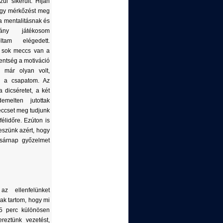
ul sikerült. Híján
egy mérkőzést meg
 a mentalitásnak és
ny játékosom
tam elégedett.
, sok meccs van a
entség a motiváció
ő már olyan volt,
i a csapatom. Az
a dicséretet, a két
melten jutottak
meccset meg tudjunk
félidőre. Ezúton is
eszünk azért, hogy
asárnap győzelmet
z ellenfelünket
nak tartom, hogy mi
35 perc különösen
ereztünk vezetést,