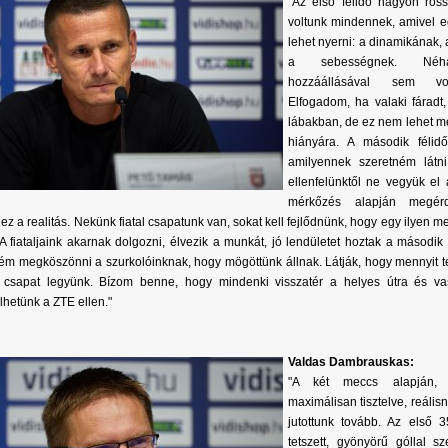
"Az első félidő nagyon rossz
voltunk mindennek, amivel 
lehet nyerni: a dinamikának,
a sebességnek. Néhá
hozzáállásával sem vol
Elfogadom, ha valaki fáradt
lábakban, de ez nem lehet m
hiányára. A második félid
amilyennek szeretném látn
ellenfelünktől ne vegyük el 
mérkőzés alapján megérde
 ez a realitás. Nekünk fiatal csapatunk van, sokat kell fejlődnünk, hogy egy ilyen 
 A fiataljaink akarnak dolgozni, élvezik a munkát, jó lendületet hoztak a második 
ém megköszönni a szurkolóinknak, hogy mögöttünk állnak. Látják, hogy mennyit t
s csapat legyünk. Bízom benne, hogy mindenki visszatér a helyes útra és v
hetünk a ZTE ellen."
Valdas Dambrauskas:
"A két meccs alapján, a
maximálisan tisztelve, reális
jutottunk tovább. Az első 
tetszett, gyönyörű góllal sz