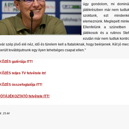
úgy gondolom, mi dominál
játékrészben már nem tudtuk 
szoktunk, ezt minden
elemeznünk. Meglepett minket
Ellenfelünk a szünetben vál
játékosok és a rutinos Stefa
ezután már nem tudtuk kontro
vár szép jövő elé néz, idő és türelem kell a fiataloknak, hogy beérjenek. Két jó mecc
került továbbjutnunk egy ilyen tehetséges csapat ellen."
ŐZÉS galériája ITT!
ZÉS teljes TV felvétele itt!
ŐZÉS összefoglalója ITT!
ÓTÁJÉKOZTATÓ felvétele ITT!
4. 23:44