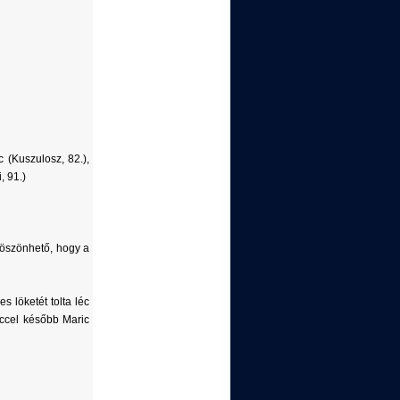
 (Kuszulosz, 82.),
, 91.)
köszönhető, hogy a
 löketét tolta léc
rccel később Maric