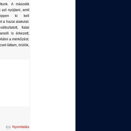
tunk. A második
azt nyújtani, amit
képpen ki kell
 a hazai alakulat.
toztatott, fiatal
nelli is érkezett,
llálni a mérkőzést.
set láttam, örülök,
Nyomtatás