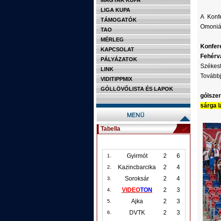
MAGYAR KUPA
LIGA KUPA
A Konf
TÁMOGATÓK
Omoniát
TAO
MÉRLEG
Konfere
KAPCSOLAT
Fehérvá
PÁLYÁZATOK
Székesf
LINK
Továbbj
VIDITIPPMIX
GÓLLÖVŐLISTA ÉS LAPOK
gólszer
sárga l
Tabella
Gyirmót
2
6
1.
Kazincbarcika
2
4
2.
Soroksár
2
4
3.
VIDEO
TON
2
3
4.
Ajka
2
3
5.
DVTK
2
3
6.