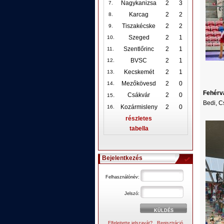
Nagykanizsa
2
3
7.
Karcag
2
2
8.
Tiszakécske
2
2
9.
Szeged
2
1
10
.
Szentlőrinc
2
1
11.
BVSC
2
1
12
.
Kecskemét
2
1
13.
Mezőkövesd
2
0
14.
Fehérv
.
Csákvár
2
0
15
Bedi, C
Kozármisleny
2
0
16.
részletes
tabella
Bejelentkezés
Felhasználónév:
Jelszó:
Elfelejtette jelszavát?
Regisztráció