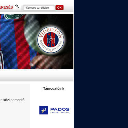
ERESÉS
Támogatóink
zetközi porondtól