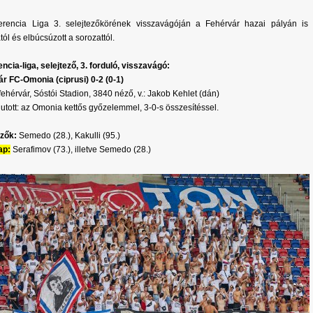
erencia Liga 3. selejtezőkörének visszavágóján a Fehérvár hazai pályán is k
ól és elbúcsúzott a sorozattól.
ncia-liga, selejtező, 3. forduló, visszavágó:
r FC-Omonia (ciprusi) 0-2 (0-1)
ehérvár, Sóstói Stadion, 3840 néző, v.: Jakob Kehlet (dán)
utott: az Omonia kettős győzelemmel, 3-0-s összesítéssel.
zők:
Semedo (28.), Kakulli (95.)
ap:
Serafimov (73.), illetve Semedo (28.)