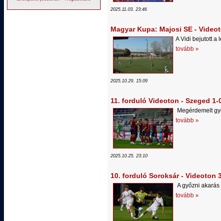
2025.11.03. 23:46
Magyar Kupa: Majosi SE - Videot
A Vidi bejutott 
tovább »
2025.10.29. 15:09
11. forduló Videoton - Szeged 1-
Megérdemelt gy
tovább »
2025.10.25. 23:10
10. forduló Soroksár - Videoton 
A győzni akarás 
tovább »