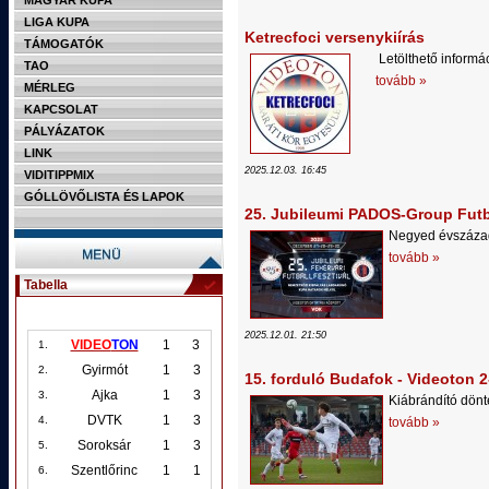
MAGYAR KUPA
LIGA KUPA
Ketrecfoci versenykiírás
TÁMOGATÓK
Letölthető informá
TAO
tovább »
MÉRLEG
KAPCSOLAT
PÁLYÁZATOK
LINK
2025.12.03. 16:45
VIDITIPPMIX
GÓLLÖVŐLISTA ÉS LAPOK
25. Jubileumi PADOS-Group Futba
Negyed évszázad
tovább »
Tabella
2025.12.01. 21:50
VIDEO
TON
1
3
1.
Gyirmót
1
3
2.
15. forduló Budafok - Videoton 2
Ajka
1
3
3.
Kiábrándító dönt
DVTK
1
3
4.
tovább »
Soroksár
1
3
5.
Szentlőrinc
1
1
6.