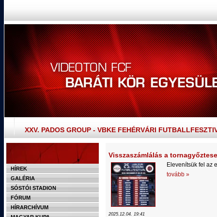
XXV. PADOS GROUP - VBKE FEHÉRVÁRI FUTBALLFESZTI
Visszaszámlálás a tornagyőztese
Elevenítsük fel az e
HÍREK
tovább »
GALÉRIA
SÓSTÓI STADION
FÓRUM
HÍRARCHÍVUM
2025.12.04. 19:41