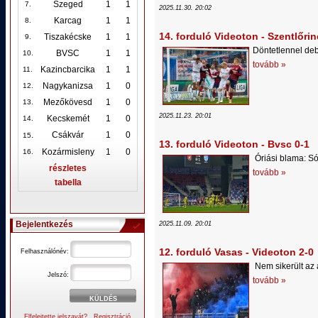
Szeged
1
1
7.
2025.11.30. 20:02
Karcag
1
1
8.
14. forduló Videoton - Szentlőrin
Tiszakécske
1
1
9.
Döntetlennel de
BVSC
1
1
10
.
tovább »
Kazincbarcika
1
1
11.
Nagykanizsa
1
0
12
.
Mezőkövesd
1
0
13.
2025.11.23. 20:01
Kecskemét
1
0
14.
.
Csákvár
1
0
15
13. forduló Videoton - Bvsc 0-1
Kozármisleny
1
0
16.
Óriási blama: Só
részletes
tovább »
tabella
Bejelentkezés
2025.11.09. 20:01
12. forduló Vasas - Videoton 2-0
Felhasználónév:
Nem sikerült az 
Jelszó:
tovább »
Elfelejtette jelszavát?
Regisztráció