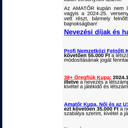
Az AMATŐR kupán nem léph
vagyis a 2024-25. verse
vett részt, bármely felnő
bajnokságban!
Nevezési díjak és h
Profi Nemzetközi
Felnőtt
követően 55.000 Ft
a létsz
módosításának jogát fenntar
38+
Öregfiúk
Kupa:
2024.1
illetve
a nevezés a létszámpl
kivétel a játékidő és létszám
Amatőr Kupa, Női és az U
ezt követően 35.000 Ft
a n
szabálya szerint, kivétel a j