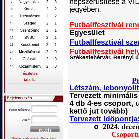
népszerűsítése a V
Nagykanizsa
2
3
7.
jegyében.
Karcag
2
2
8.
Tiszakécske
2
2
9.
Futballfesztivál ren
Szeged
2
1
10
.
Szentlőrinc
2
1
Egyesület
11.
BVSC
2
1
12
.
Futballfesztivál sze
Kecskemét
2
1
13.
Futballfesztivál hel
Mezőkövesd
2
0
14.
Székesfehérvár, Berényi ú
.
Csákvár
2
0
15
Kozármisleny
2
0
16.
részletes
Pr
tabella
Létszám, lebonyolít
Tervezett
minimális
Bejelentkezés
4 db 4-es csoport, 
kettő jut
tovább)
Felhasználónév:
Tervezett
időpontja
Jelszó:
2024. dece
o
-Csoport
Elfelejtette jelszavát?
Regisztráció