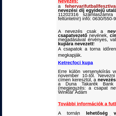
Nevezés:
a
fehervarifutballfeszti
nevezési díj egyidejű uta
11202316 számlaszámra 
feltüntetni!) infó: 0630/55
A nevezés csak a
nev
csapatvezető
nevének,
cí
megadásával érvényes, va
kupára nevezett
!
A csapatok a torna időren
megkapják.
Ketrecfoci kupa
Erre külön versenykiírás 
november 10-től. Nevezni
címen keresztül, a
nevezési
a Duna Takarék Bank Z
(megjegyzés: a csapat nevé
Winklár Ádám
További információk a futb
A tornán
lehetőség 