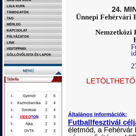
MAGYAR KUPA
LIGA KUPA
24. M
TÁMOGATÓK
Ünnepi Fehérvári
TAO
MÉRLEG
Nemzetközi 
KAPCSOLAT
PÁLYÁZATOK
LINK
F
VIDITIPPMIX
i
GÓLLÖVŐLISTA ÉS LAPOK
2
2
LETÖLTHETŐ
Tabella
Gyirmót
2
6
1.
Kazincbarcika
2
4
2.
Soroksár
2
4
3.
Általános információk:
VIDEO
TON
2
3
4.
Futballfesztivál célj
Ajka
2
3
5.
életmód, a Fehérvár
DVTK
2
3
6.