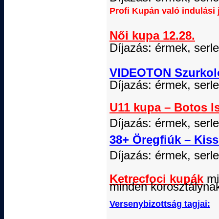
Profi Kupán való indulási
Női
kupa
12.28.
Díjazás: érmek, serle
VIDEOTON Szurkoló
Díjazás: érmek, serle
U11
kupa – Botos I
Díjazás: érmek, serl
38+ Öregfiúk – Kiss
Díjazás: érmek, serl
Ketrecfoci kupák
mi
minden
korosztályna
Versenybizottság tagjai: