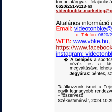
tombolatárgyak felajánlá
0620/251-9113
-as t
videotonbke.marketing@
Általános információ 
Email:
videotonbke@
Telefon:
0620/
o
WEB:
www.vbke.hu
,
https://www.faceboo
instagram:
videotonb
�
A belépés
a sportc
nézők és a kís
megváltásával lehet
Jegyárak
: péntek, s
Találkozzunk ismét a Fejé
egyik legnagyobb rendezvé
– főszervező
Székesfehérvár, 2024.10.2