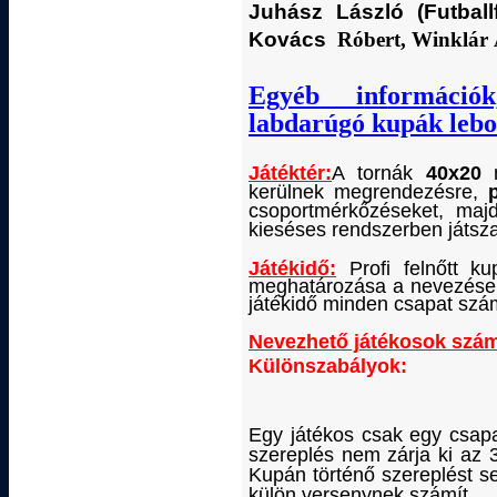
Juhász László (Futball
Kovács
Róbert, Winklár 
Egyéb i
nf
ormáció
labdarúgó kupák lebo
Játéktér:
A tornák
40x20
kerülnek megrendezésre,
csoportmérkőzéseket, maj
kieséses rendszerben játsz
Játékidő:
Profi felnőtt k
meghatározása a nevezések
játékidő minden csapat szá
Nevezhető játékosok szá
Különszabályok:
Egy játékos csak egy csa
szereplés nem zárja ki 
Kupán történő szereplést s
külön versenynek számít.