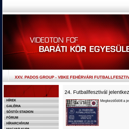
XXV. PADOS GROUP - VBKE FEHÉRVÁRI FUTBALLFESZTI
24. Futballfesztivál jelentke
HÍREK
Megkezdődött a je
GALÉRIA
SÓSTÓI STADION
FÓRUM
HÍRARCHÍVUM