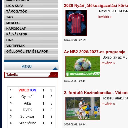
MAGYAR KUPA
2026 Nyári játékosigazolási körk
LIGA KUPA
NYÁRI JÁTÉKOSM
TÁMOGATÓK
tovább »
TAO
MÉRLEG
KAPCSOLAT
PÁLYÁZATOK
LINK
2026.07.01. 22:38
VIDITIPPMIX
Az NB2 2026/2027-es programja
GÓLLÖVŐLISTA ÉS LAPOK
Sorsoltak az M
tovább »
Tabella
2026.06.30. 19:41
VIDEO
TON
1
3
1.
2. forduló Kazincbarcika - Video
Gyirmót
1
3
2.
Rosszul alakult
Ajka
1
3
3.
tovább »
DVTK
1
3
4.
Soroksár
1
3
5.
Szentlőrinc
1
1
6.
2026.08.01. 19:44