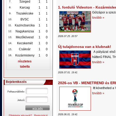
Szeged
1
1
7.
1. forduló Videoton - Kozármisle
Karcag
1
1
8.
Gólzápor a szez
Tiszakécske
1
1
9.
tovább »
BVSC
1
1
10
.
Kazincbarcika
1
1
11.
Nagykanizsa
1
0
12
.
2026.07.25. 20:57
Mezőkövesd
1
0
13.
Kecskemét
1
0
14.
Új tulajdonosa van a klubnak!
.
Csákvár
1
0
15
A pályázat első 
Kozármisleny
1
0
16.
hátterű FINAL T
részletes
tovább »
tabella
2026.07.01. 19:41
Bejelentkezés
2026-os VB - MENETREND és 
Itt követheted a
Felhasználónév:
tovább »
Jelszó:
2026.06.01. 19:41
Elfelejtette jelszavát?
Regisztráció