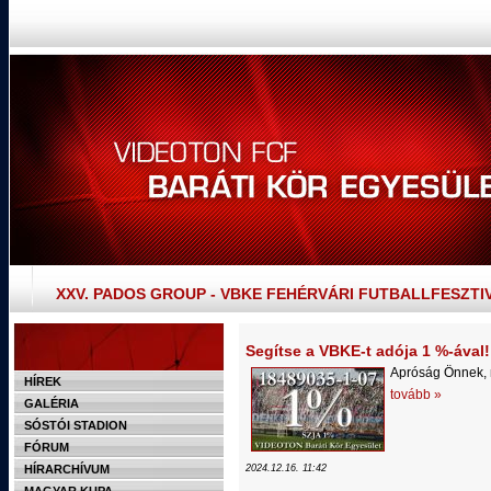
XXV. PADOS GROUP - VBKE FEHÉRVÁRI FUTBALLFESZTI
Segítse a VBKE-t adója 1 %-ával!
Apróság Önnek, 
HÍREK
tovább »
GALÉRIA
SÓSTÓI STADION
FÓRUM
HÍRARCHÍVUM
2024.12.16. 11:42